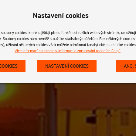
Nastavení cookies
ubory cookies, které zajišťují plnou funkčnost našich webových stránek, umožňují 
ce. Soubory cookies nám rovněž slouží ke statistickým účelům. Bez některých cooki
es), užívání některých cookies však můžete odmítnout (analytické, statistické cookies
Více informací naleznete v informaci o zpracování osobních údajů
.
COOKIES
NASTAVENÍ COOKIES
ANO,