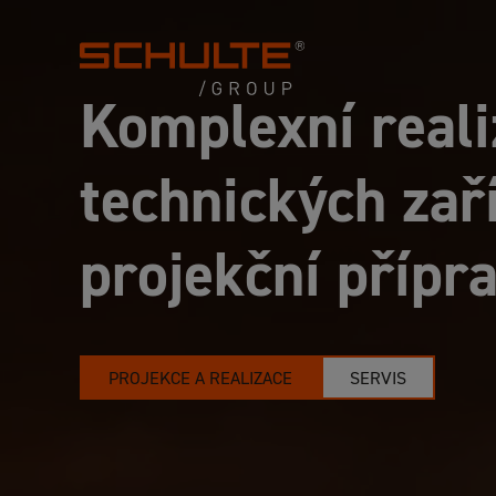
Komplexní real
technických zař
projekční přípr
PROJEKCE A REALIZACE
SERVIS