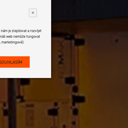
×
nám je zlepšovat a rozvíjet
es náš web nemůže fungovat
, marketingové).
 SOUHLASÍM