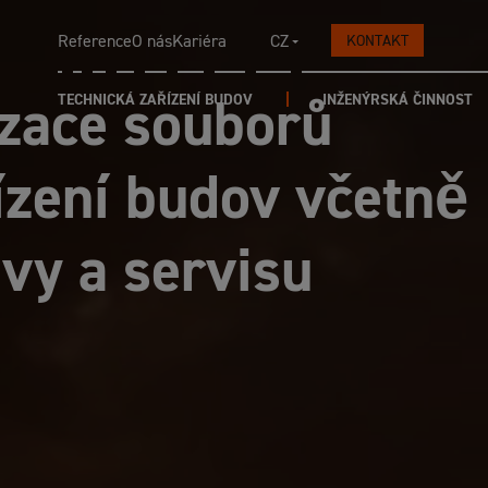
Reference
O nás
Kariéra
CZ
KONTAKT
EN
izace souborů
TECHNICKÁ ZAŘÍZENÍ BUDOV
INŽENÝRSKÁ ČINNOST
ízení budov včetně
avy a servisu