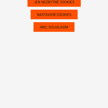
JEN NEZBYTNÉ COOKIES
Naše práce
Schulte Group
NASTAVENÍ COOKIES
Reference
O nás
ANO, SOUHLASÍM
Kontakt
Kariéra
Další informace
Ochrana osobních údajů
Nastavení cookies
Etická linka
© 2026 Schulte Group, a.s.