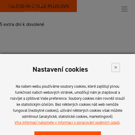
CALENDAR-CIRCLE-PLUS.SVG
5 extra dní k dovolené
×
Nastavení cookies
Na našem webu používáme soubory cookies, které zajišťují plnou
funkčnost našich webových stránek, umožňují nám je zlepšovat a
rozvíjet a zjišťovat Vaše preference. Soubory cookies nám rovněž slouží
ke statistickým účelům. Bez některých cookies náš web nemůže
fungovat (nezbytné cookies), užívání některých cookies však můžete
+420 608 813 714
odmítnout (analytické, statistické cookies, marketingové).
Více informací naleznete v informaci o zpracování osobních údajů
.
info@schulte-group.cz