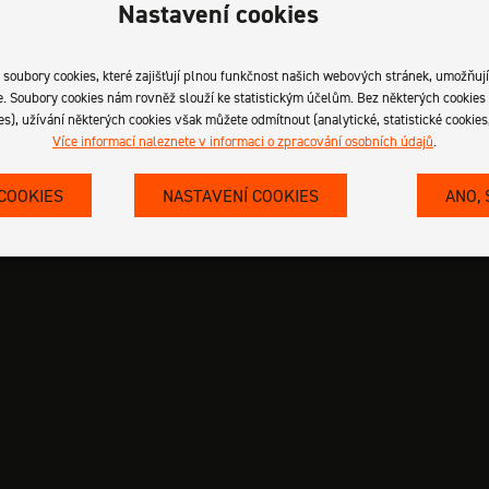
Nastavení cookies
ubory cookies, které zajišťují plnou funkčnost našich webových stránek, umožňují 
ce. Soubory cookies nám rovněž slouží ke statistickým účelům. Bez některých cooki
es), užívání některých cookies však můžete odmítnout (analytické, statistické cookies
Více informací naleznete v informaci o zpracování osobních údajů
.
COOKIES
NASTAVENÍ COOKIES
ANO,