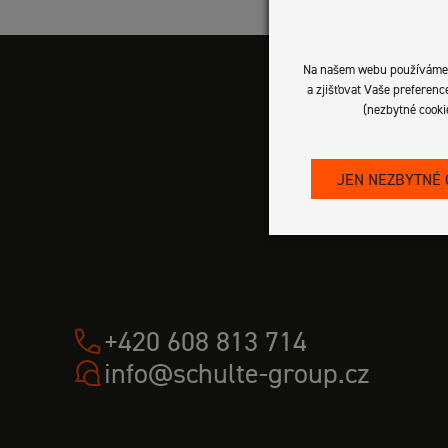
Na našem webu používáme so
a zjišťovat Vaše preferen
(nezbytné cooki
JEN NEZBYTNÉ 
+420 608 813 714
info@schulte-group.cz