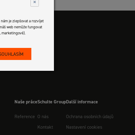
×
nám je zlepšovat a rozvíjet
es náš web nemůže fungovat
, marketingové).
 SOUHLASÍM
Naše práce
Schulte Group
Další informace
Reference
O nás
Ochrana osobních údajů
Kontakt
Nastavení cookies